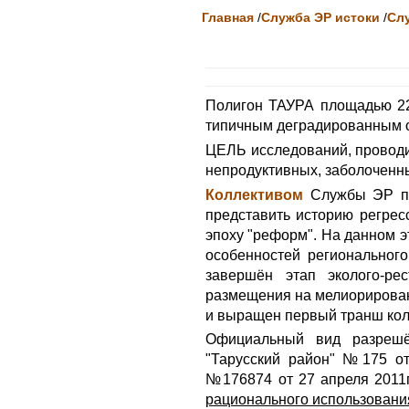
Главная
/
Служба ЭР истоки
/
Сл
Полигон ТАУРА площадью 22 
типичным деградированным 
ЦЕЛЬ исследований, проводи
непродуктивных, заболоченны
Коллективом
Службы ЭР пр
представить историю регрес
эпоху "реформ". На данном э
особенностей регионального
завершён этап эколого-ре
размещения на мелиорирован
и выращен первый транш кол
Официальный вид разрешё
"Тарусский район" №175 от 
№176874 от 27 апреля 2011г.
рационального использования