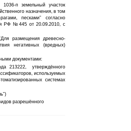
 1036-п земельный участок
йственного назначения, в том
агами, песками" согласно
я РФ №445 от 20.09.2010, с
"Для размещения древесно-
твия негативных (вредных)
ными документами:
ода 213222, утверждённого
лассификаторов, используемых
втоматизированных системах
ь")
видов разрешённого