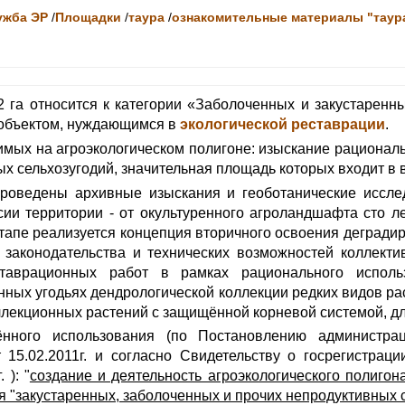
ужба ЭР
/
Площадки
/
таура
/
ознакомительные материалы "таур
га относится к категории «Заболоченных и закустаренны
объектом, нуждающимся в
экологической реставрации
.
мых на агроэкологическом полигоне: изыскание рационал
х сельхозугодий, значительная площадь которых входит в 
оведены архивные изыскания и геоботанические исслед
сии территории - от окультуренного агроландшафта сто ле
тапе реализуется концепция вторичного освоения дегради
 законодательства и технических возможностей коллекти
ставрационных работ в рамках рационального исполь
ных угодьях дендрологической коллекции редких видов ра
лекционных растений с защищённой корневой системой, дл
нного использования (по Постановлению администрац
15.02.2011г. и согласно Свидетельству о госрегистрац
 ): "
создание и деятельность агроэкологического полигон
 "закустаренных, заболоченных и прочих непродуктивных 