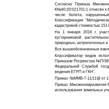
Согласно Приказа Минэкон
К№40:20:021701:1 отнесён к 
числе болота, нарушенны
Классификации "Методическ
кадастровой стоимостью 151778
На 1 января 2016 г. учас
кустарниковой растительн
природных, антропогенных и 
Все вышеобозначенные извле
Классификатор видов испо
Приказом Росреестра №П/389 
Федеральной Службой госуд
ведения ЕГРП и ГКН",
Приказ №ММВ-7-11/11@ от 13
Приказ Минэкономразвития Р
использования земельных уча