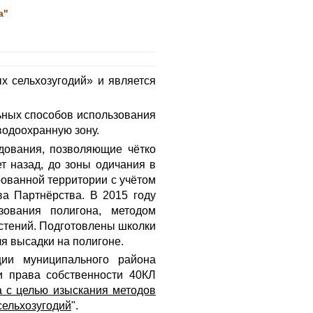
а"
х сельхозугодий» и является
ьных способов использования
водоохранную зону.
ования, позволяющие чётко
т назад, до зоны одичания в
рованной территории с учётом
ва Партнёрства. В 2015 году
зования полигона, методом
стений. Подготовлены школки
я высадки на полигоне.
ии муниципального района
ии права собственности 40КЛ
а с целью изыскания методов
сельхозугодий
".