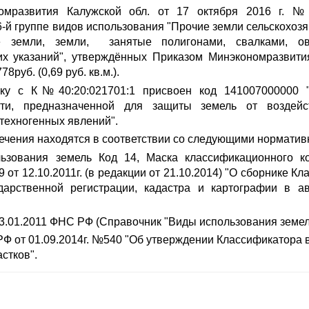
омразвития Калужской обл. от 17 октября 2016 г. №
6-й группе видов использования "Прочие земли сельскохозя
е земли, земли, занятые полигонами, свалками, овр
их указаний", утверждённых Приказом Минэкономразвити
руб. (0,69 руб. кв.м.).
тку с К№40:20:021701:1 присвоен код 141007000000 
ости, предназначенной для защиты земель от воздейс
техногенных явлений".
чения находятся в соответствии со следующими норматив
льзования земель Код 14, Маска классификационного к
от 12.10.2011г. (в редакции от 21.10.2014) "О сборнике К
арственной регистрации, кадастра и картографии в а
.01.2011 ФНС РФ (Справочник "Виды использования земел
Ф от 01.09.2014г. №540 "Об утверждении Классификатора 
стков".