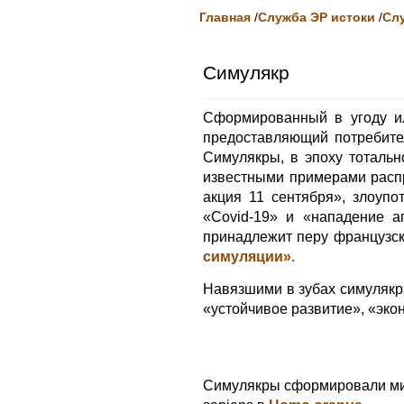
Главная
/
Служба ЭР истоки
/
Сл
Симулякр
Сформированный в угоду ил
предоставляющий потребит
Симулякры, в эпоху тоталь
известными примерами расп
акция 11 сентября», злоуп
«Covid-19» и «нападение а
принадлежит перу французс
симуляции».
Навязшими в зубах симулякр
«устойчивое развитие», «эк
Симулякры сформировали ми