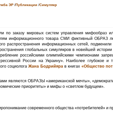
ужба ЭР
/
Публикации
/
Симулякр
и по заказу мировых систем управления мифообраз ил
елям информационного товара СМИ фиктивный ОБРАЗ люб
ного распространения информационных сетей, подменили 
ространения глобальных симулякров в новейшей истории 
отребление российскими олимпийскими чемпионами запр
грессивной России на Украину». Наиболее глубокое и 
кого социолога
Жана Бодрийяра
в книгах
«Общество пот
ами являются ОБРАЗЫ «американской мечты», «демократи
ономические приоритеты» и мифы о «светлом будущем».
ропонимание современного общества «потребителей» и п