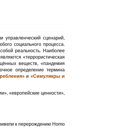
и управленческий сценарий,
ого социального процесса.
собой реальность. Наиболее
являются «террористическая
ещённых веществ, «пандемия
точное определение термина
ребления»
и
«Симулякры и
и», «европейские ценности»,
ривели к перерождению Homo