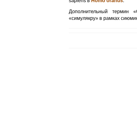
sapiens в
Homo oranus
.
Дополнительный термин «
«симулякру» в рамках сиюми