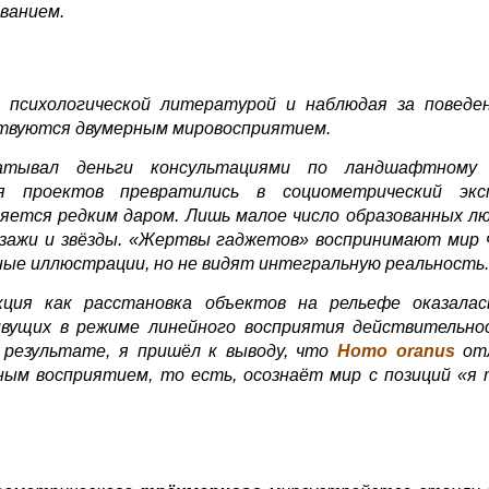
ванием.
с психологической литературой и наблюдая за поведен
ствуются двумерным мировосприятием.
тывал деньги консультациями по ландшафтному 
ия проектов превратились в социометрический экс
яется редким даром. Лишь малое число образованных л
йзажи и звёзды. «Жертвы гаджетов» воспринимают мир 
ые иллюстрации, но не видят интегральную реальность.
ция как расстановка объектов на рельефе оказалась
ивущих в режиме линейного восприятия действительнос
 результате, я пришёл к выводу, что
Homo oranus
от
м восприятием, то есть, осознаёт мир с позиций «я 