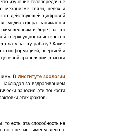
 что изучение телепередач не
о механизме связи, целях и
ся от действующей цифровой
ная медиа-сфера занимается
ским веяньям и берёт за это
кой сверхсущности интересен
т плату за эту работу? Какие
его информацией, энергией и
целевой трансляции в мозги
ьшим». В
Институте зоологии
 Наблюдая за вздрагиванием
ически заносил эти тонкости
рактовки этих фактов.
 то есть, эта способность не
что во сне мы имеем дело с