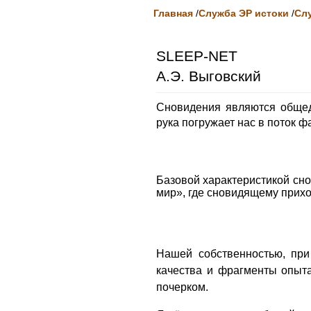
Главная
/
Служба ЭР истоки
/
Сл
SLEEP-NET
А.Э. Выговский
Сновидения являются общед
рука погружает нас в поток ф
Базовой характеристикой сн
мир», где сновидящему прих
Нашей собственностью, при
качества и фрагменты опыт
почерком.