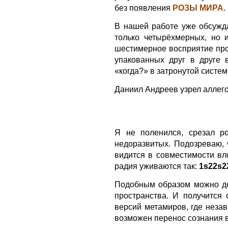
без появления
РОЗЫ МИРА
.
В нашей работе уже обсужд
только четырёхмерных, но 
шестимерное восприятие про
упакованных друг в друге
«когда?» в затронутой систе
Даниил Андреев узрел аллего
Я не поленился, срезал р
недоразвитых. Подозреваю,
видится в совместимости вл
радия уживаются так:
1s22s2
Подобным образом можно де
пространства. И получится
версий метамиров, где неза
возможен перенос сознания в