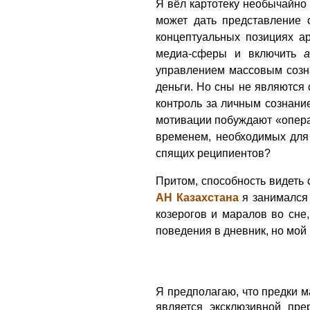
Я вёл картотеку необычайно 
может дать представление 
концептуальных позициях а
медиа-сферы и включить
управлением массовым созна
деньги. Но сны не являются
контроль за личным сознание
мотивации побуждают «опера
временем, необходимых для
спящих реципиентов?
Притом, способность видеть
АН Казахстана
я занимался 
козерогов и маралов во сне
поведения в дневник, но мой
Я предполагаю, что предки м
является эксклюзивной пре