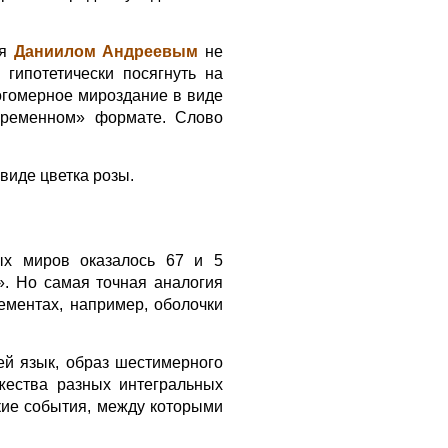
ия
Даниилом Андреевым
не
гипотетически посягнуть на
огомерное мироздание в виде
временном» формате. Слово
виде цветка розы.
ых миров оказалось 67 и 5
. Но самая точная аналогия
ементах, например, оболочки
й язык, образ шестимерного
жества разных интегральных
кие события, между которыми