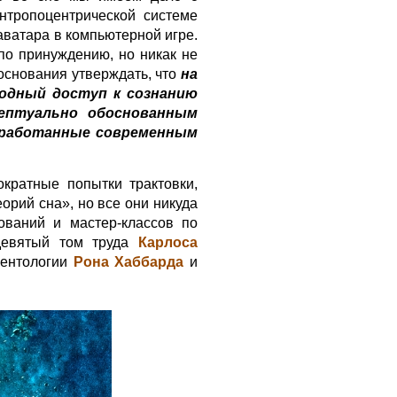
ропоцентрической системе
аватара в компьютерной игре.
по принуждению, но никак не
 основания утверждать, что
на
одный доступ к сознанию
цептуально обоснованным
выработанные современным
кратные попытки трактовки,
орий сна», но все они никуда
ований и мастер-классов по
девятый том труда
Карлоса
йентологии
Рона Хаббарда
и