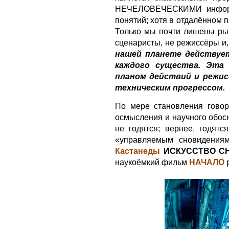
НЕЧЕЛОВЕЧЕСКИМИ информа
понятий; хотя в отдалённом 
Только мы почти лишены рыч
сценаристы, не режиссёры и,
нашей планете действуе
каждого существа. Эта 
планом действий и режис
техническим прогрессом.
По мере становления говор
осмысления и научного обосн
не годятся; вернее, годят
«управляемым сновидения
Кастанеды
ИСКУССТВО С
наукоёмкий фильм
НАЧАЛО