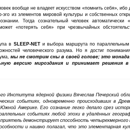
ловек вообще не владеет искусством «помнить себя», ибо 
р-эго из элементов мировой культуры и собственных откры
ознании. Тогда сознательный человек автоматически «
может «потерять себя» при чрезвычайных обстоятельс
тупа в
SLEEP-NET
и выбора маршрута по параллельным 
ожностей человеческого разума. Но я достиг понимания
зума,
мы не смотрим сны в своей голове; это монада 
ьную версию мироздания и принимает решения в
ого Института ядерной физики Вячеслав Печерский обл
ческих событиях, одновременно происходивших в Древн
 Южной Америке. Его сознание легко делало срез истори
араллельных событиях любой эпохи в удалённых географ
й приятель демонстрирует способность четырехмерного 
способности и наивно полагал, что это элементарная к