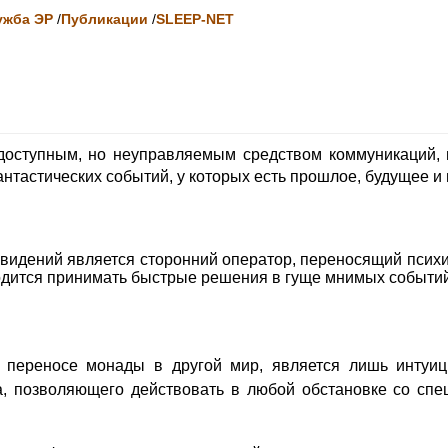
ужба ЭР
/
Публикации
/
SLEEP-NET
оступным, но неуправляемым средством коммуникаций, 
антастических событий, у которых есть прошлое, будущее и
овидений является сторонний оператор, переносящий психи
одится принимать быстрые решения в гуще мнимых событий
 переносе монады в другой мир, является лишь интуиц
а, позволяющего действовать в любой обстановке со сп