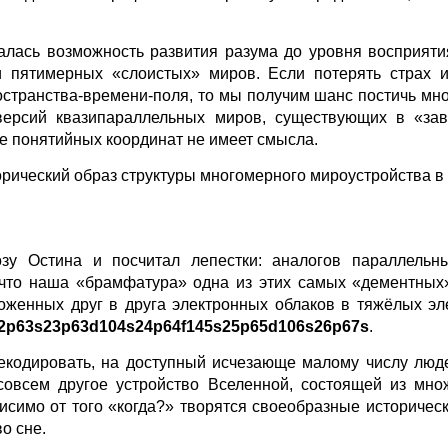
алась возможность развития разума до уровня восприят
и пятимерных «слоистых» миров. Если потерять страх и 
странства-времени-поля, то мы получим шанс постичь мн
 версий квазипараллельных миров, существующих в «за
ме понятийных координат не имеет смысла.
рический образ структуры многомерного мироустройства в 
озу Остина и посчитал лепестки: аналогов параллельн
 что наша «брамфатура» одна из этих самых «дементных»
оженных друг в друга электронных облаков в тяжёлых эл
2p63s23p63d104s24p64f145s25p65d106s26p67s
.
кодировать, на доступный исчезающе малому числу люде
 совсем другое устройство Вселенной, состоящей из мно
висимо от того «когда?» творятся своеобразные историчес
о сне.