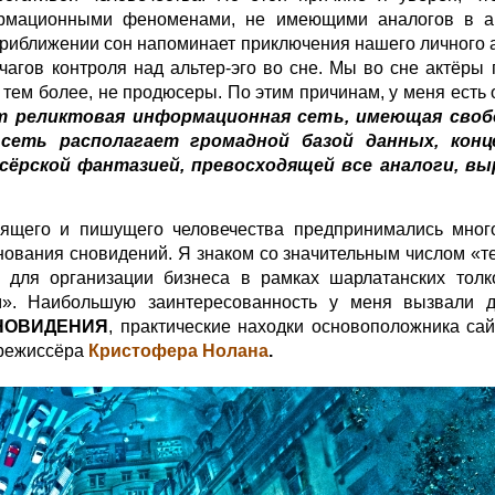
ционными феноменами, не имеющими аналогов в ант
приближении сон напоминает приключения нашего личного 
агов контроля над альтер-эго во сне. Мы во сне актёры 
 тем более, не продюсеры. По этим причинам, у меня есть
т реликтовая информационная сеть, имеющая своб
сеть располагает громадной базой данных, кон
сёрской фантазией, превосходящей все аналоги, 
ящего и пишущего человечества предпринимались много
ования сновидений. Я знаком со значительным числом «те
ся для организации бизнеса в рамках шарлатанских толк
м». Наибольшую заинтересованность у меня вызвали 
НОВИДЕНИЯ
, практические находки основоположника са
режиссёра
Кристофера Нолана
.