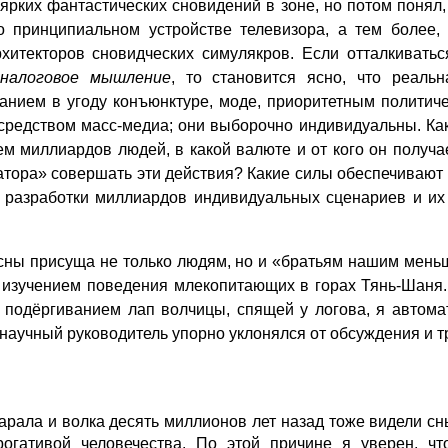
ярких фантастических сновидений в зоне, но потом понял,
о принципиальном устройстве телевизора, а тем более, 
рхитекторов сновидческих симулякров. Если отталкивать
аналоговое мышление
, то становится ясно, что реаль
нием в угоду конъюнктуре, моде, приоритетным политиче
 средством масс-медиа; они выборочно индивидуальны. Ка
м миллиардов людей, в какой валюте и от кого он получае
тора» совершать эти действия? Какие силы обеспечивают 
 разработки миллиардов индивидуальных сценариев и их 
 сны присуща не только людям, но и «братьям нашим мен
изучением поведения млекопитающих в горах Тянь-Шаня.
, подёргиванием лап волчицы, спящей у логова, я автомат
 научный руководитель упорно уклонялся от обсуждения и т
арала и волка десять миллионов лет назад тоже видели сны;
рогативой человечества. По этой причине я уверен, 