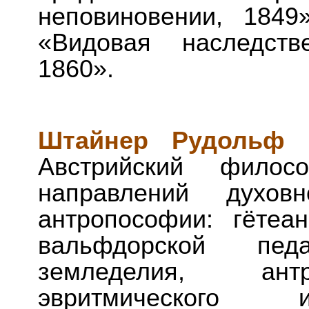
неповиновении, 1849
«Видовая наследств
1860».
Штайнер Рудольф 
Австрийский филосо
направлений духов
антропософии: гётеан
вальфдорской педаг
земледелия, ант
эвритмического и