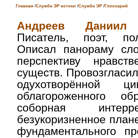
Главная
/
Служба ЭР истоки
/
Служба ЭР
/
Глоссарий
Андреев Даниил 
Писатель, поэт, по
Описал панораму сл
перспективу нравст
существ. Провозгласи
одухотворённой ц
облагороженного об
соборная интер
безукоризненное плане
фундаментального п