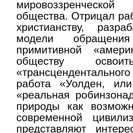
мировоззренческо
общества. Отрицал раб
христианству, разра
модели обращени
примитивной «амери
обществу освои
«трансцендентальног
работа «Уолден, ил
«реальная робинзона
природы как возможн
современной цивили
представляют интер