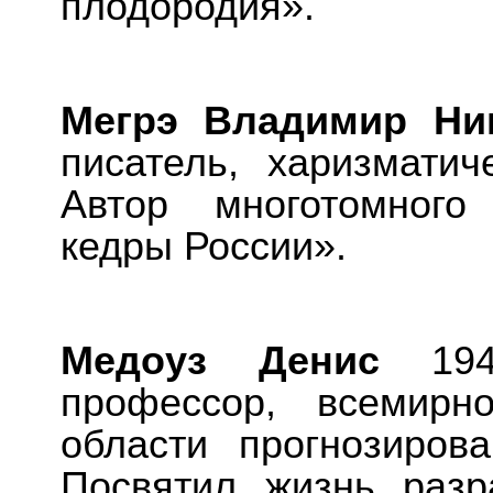
плодородия».
Мегрэ Владимир Ни
писатель, харизматич
Автор многотомного
кедры России».
Медоуз Денис
1942
профессор, всемирн
области прогнозиров
Посвятил жизнь разр