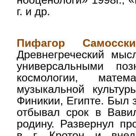
нооценологи» 1998г., 
г. и др.
Пифагор Самосски
Древнегреческий мыс
универсальными поз
космологии, матем
музыкальной культур
Финикии, Египте. Был 
отбывал срок в Вави
родину. Развернул пр
в г. Кротон и внед