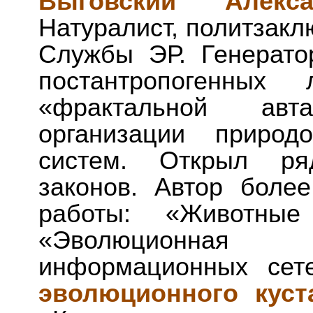
Выговский Алекс
Натуралист, политзакл
Службы ЭР. Генерато
постантропогенных
«фрактальной авт
организации природ
систем. Открыл ряд
законов. Автор боле
работы: «Животны
«Эволюционная
информационных сет
эволюционного куст