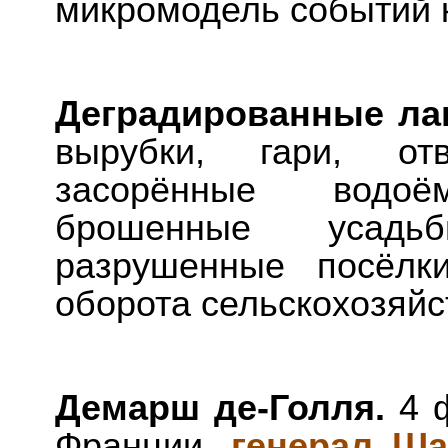
микромодель событий 
Деградированные л
вырубки, гари, отв
засорённые водоё
брошенные усадь
разрушенные посёл
оборота сельскохозяйс
Демарш де-Голля.
4 ф
Франции,
генерал Ша