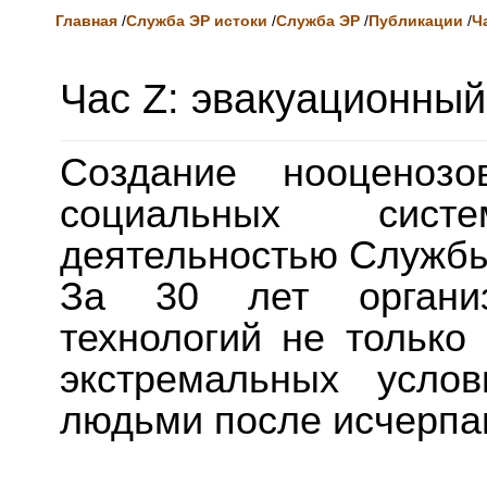
Главная
/
Служба ЭР истоки
/
Служба ЭР
/
Публикации
/
Ч
Час Z: эвакуационный
Создание нооценозо
социальных сист
деятельностью Службы
За 30 лет организ
технологий не только
экстремальных усло
людьми после исчерпа