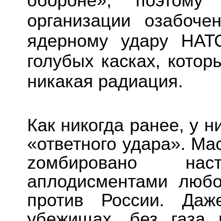
обороне», поэтому
организации озабоче
ядерному удару НАТ
голубых касках, котор
никакая радиация.
Как никогда ранее, у 
«ответного удара». Ма
zомбировано нас
аплодисментами любо
против России. Да
убежищах, без газа 