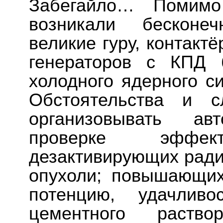
Забегайло… Помимо
возникали бесконе
великие гуру, контакт
генераторов с КПД 
холодного ядерного си
Обстоятельства и с
организовывать ав
проверке эффекти
дезактивирующих рад
опухоли; повышающих 
потенцию, удачливо
цементного раст