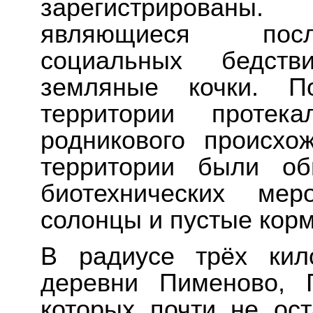
зарегистрированы.
являющиеся посл
социальных бедств
земляные кочки. 
территории протек
родникового происхо
территории были об
биотехнических мер
солонцы и пустые кор
В радиусе трёх кил
деревни Пименово, 
которых почти не ос