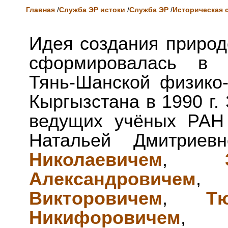
Главная
/
Служба ЭР истоки
/
Служба ЭР
/
Историческая 
Идея создания приро
сформировалась в Л
Тянь-Шанской физико
Кыргызстана в 1990 г
ведущих учёных РАН
Натальей Дмитриев
Николаевичем
,
Александровичем
Викторовичем
,
Т
Никифоровичем
, 