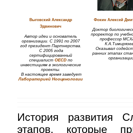
Выговский
Александр
Фокин Алексей Дми
Эдвинович
Доктор биологическ
проректор по учебн
Автор идеи и основатель
профессор МСХА
организации. С 1991 по 2007
К.А.Тимирязев
год президент Партнерства.
Оказывал содейст
С 2005 года
ранних этапах ста
сертифицированный
организаци
специалист
OECD
по
инвестициям в экологические
проекты.
В настоящее время заведует
Лабораторией Нооценологии
История развития С
этапов, которые п