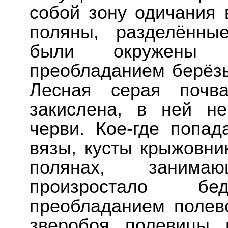
собой зону одичания 
поляны, разделённы
были окружены 
преобладанием берёзы
Лесная серая почв
закислена, в ней н
черви. Кое-где попад
вязы, кусты крыжовни
полянах, заним
произростало б
преобладанием полево
зверобоя, полевицы, 