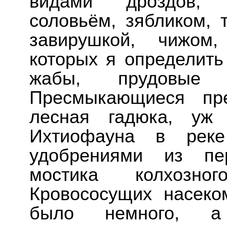
видами дроздов, к
соловьём, зябликом, 
завирушкой, чижом,
которых я определить
жабы, прудовые
Пресмыкающиеся пре
лесная гадюка, уж
Ихтиофауна в реке
удобрениями из пер
мостика колхозног
Кровососущих насеко
было немного, 