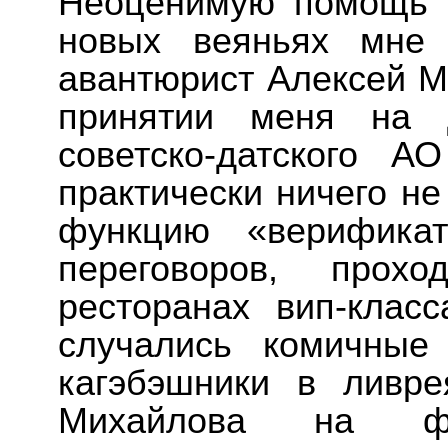
Неоценимую помощь в
новых веяньях мне 
авантюрист Алексей М
принятии меня на д
советско-датского 
практически ничего не
функцию «верифика
переговоров, прох
ресторанах вип-клас
случались комичные 
кагэбэшники в ливре
Михайлова на фе