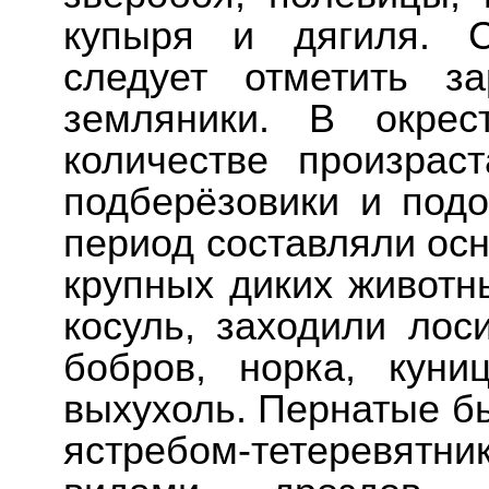
купыря и дягиля. С
следует отметить з
земляники. В окрес
количестве произрас
подберёзовики и подо
период составляли осн
крупных диких животн
косуль, заходили лос
бобров, норка, куни
выхухоль. Пернатые б
ястребом-тетеревятни