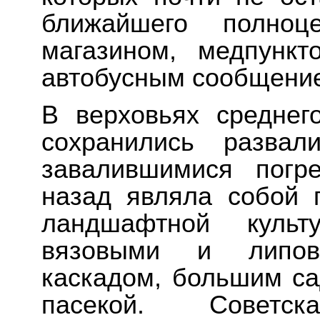
ближайшего полноц
магазином, медпункт
автобусным сообщение
В верховьях среднего
сохранились разва
завалившимися погр
назад являла собой 
ландшафтной куль
вязовыми и липов
каскадом, большим са
пасекой. Советс