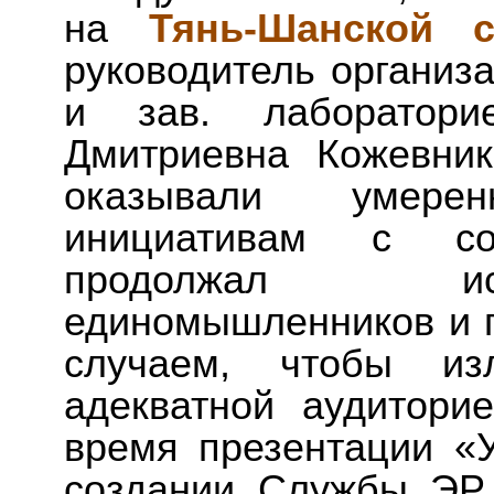
на
Тянь-Шанской с
руководитель организ
и зав. лаборатори
Дмитриевна Кожевник
оказывали умере
инициативам с со
продолжал ис
единомышленников и 
случаем, чтобы из
адекватной аудитори
время презентации «У
создании Службы ЭР 