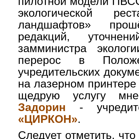
пилотной модели ПВСС
экологической рест
ландшафтов» прош
редакций, уточне
замминистра эколог
перерос в Положе
учредительских докум
на лазерном принтере 
щедрую услугу мн
Задорин
- учредит
«ЦИРКОН»
.
Следует отметить, что