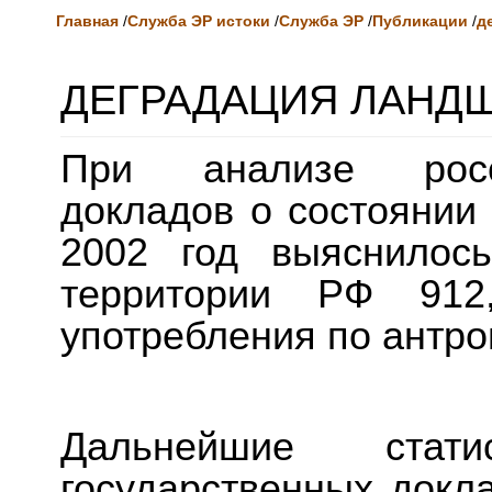
Главная
/
Служба ЭР истоки
/
Служба ЭР
/
Публикации
/
д
ДЕГРАДАЦИЯ ЛАНД
При анализе росси
докладов о состоянии
2002 год выяснилос
территории РФ 91
употребления по антр
Дальнейшие стат
государственных докл