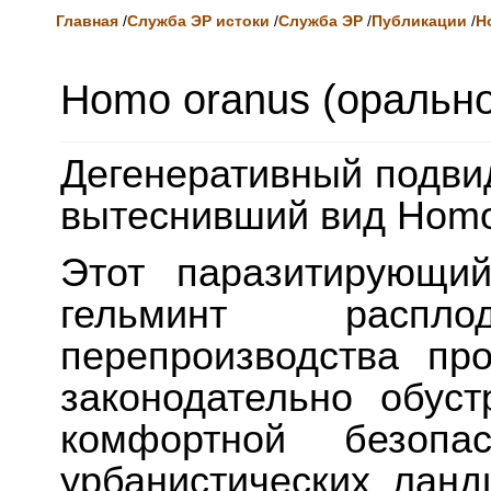
Главная
/
Служба ЭР истоки
/
Служба ЭР
/
Публикации
/
H
Homo oranus (оральн
Дегенеративный подви
вытеснивший вид Homo 
Этот паразитирующи
гельминт распл
перепроизводства пр
законодательно обус
комфортной безоп
урбанистических лан