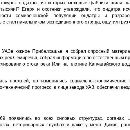
. шкурок ондатры, из которых меховые фабрики шили ша
 тысячи!? Егеря и охотники утверждали, что ондатра ис
ности семиреченской популяции ондатры и разраб
е стал начальником экспедиционного отряда, ощутил груз о
 УАЗе южное Прибалхашье, я собрал опросный материал
мах рек Семиречья, собрал информацию по естественным вр
улированию стока реки Или на плотине Капчагайского во
ась прежней, но изменились социально-экономические 
о-технический прогресс, в лице завода УАЗ, обеспечил вез
69 появились во всех силовых структурах, органах Ц
лхозах, ветеринарных службах и даже у меня. Дикие, ра