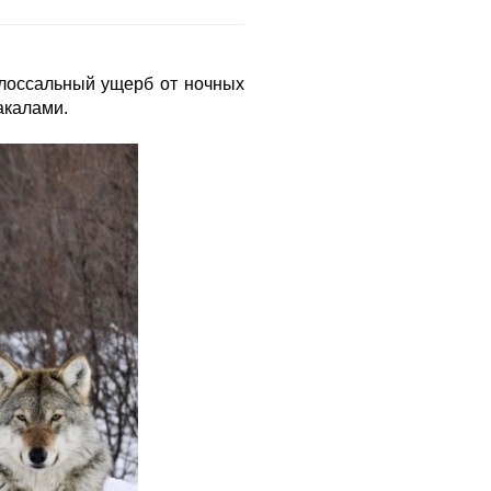
олоссальный ущерб от ночных
акалами.