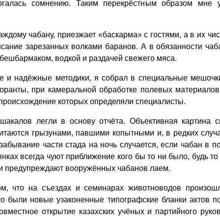
галась сомнению. Таким перекрёстным образом мне у
каждому чабану, приезжает «баскарма» с гостями, а в их чи
сание зарезанных волками баранов. А в обязанности чаб
 бешбармаком, водкой и раздачей свежего мяса.
ые и надёжные методики, я собрал в специальные мешочк
боранты, при камеральной обработке полевых материалов
происхождение которых определяли специалисты.
шакалов легли в основу отчёта. Объективная картина св
таются грызунами, павшими копытными и, в редких случа
 забывание части стада на ночь случается, если чабан в по
нках всегда чуют приближение кого бы то ни было, будь то
к и предупреждают вооружённых чабанов лаем.
м, что на съездах и семинарах животноводов произош
то были новые узаконенные типографские бланки актов п
овместное открытие казахских учёных и партийного рук