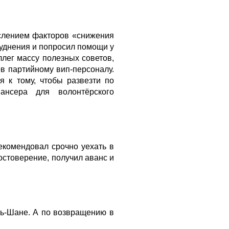
ислением факторов «снижения
руднения и попросил помощи у
ллег массу полезных советов,
ов партийному вип-персоналу.
 к тому, чтобы развезти по
ансера для волонтёрского
рекомендовал срочно уехать в
остоверение, получил аванс и
нь-Шане. А по возвращению в