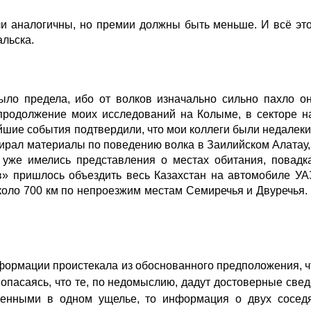
 аналогичны, но премии должны быть меньше. И всё это
льска.
ыло предела, ибо от волков изначально сильно пахло о
 продолжение моих исследований на Колыме, в секторе н
шие события подтвердили, что мои коллеги были недалеки 
ирал материалы по поведению волка в Заилийском Алатау,
 уже имелись представления о местах обитания, повадк
» пришлось объездить весь Казахстан на автомобиле УАЗ
коло 700 км по непроезжим местам Семиречья и Двуречья. 
ормации проистекала из обоснованного предположения, чт
 опасаясь, что те, по недомыслию, дадут достоверные свед
женными в одном ущелье, то информация о двух соседя