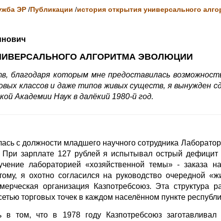
ужба ЭР
/
Публикации
/
история открытия универсального алго
инович
НИВЕРСАЛЬНОГО АЛГОРИТМА ЭВОЛЮЦИИ
в, благодаря которым мне предоставилась возможност
вых классов и даже типов живых существ, я вынужден с
ой Академии Наук в далёкий 1980-й год.
лась с должности младшего научного сотрудника Лаборато
. При зарплате 127 рублей я испытывал острый дефицит 
учение лабораторией «хозяйственной темы» - заказа н
тому, я охотно согласился на руководство очередной «ж
мерческая организация Казпотребсоюз. Эта структура р
сетью торговых точек в каждом населённом пункте республи
ь в том, что в 1978 году Казпотребсоюз заготавливал