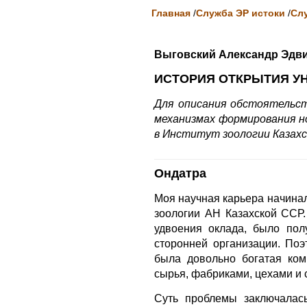
Главная
/
Служба ЭР истоки
/
Сл
Выговский Александр Эдв
ИСТОРИЯ ОТКРЫТИЯ У
Для описания обстоятельст
механизмах формирования но
в Институт зоологии Казахск
Ондатра
Моя научная карьера начина
зоологии АН Казахской ССР
удвоения оклада, было пол
сторонней организации. Поэ
была довольно богатая ком
сырья, фабриками, цехами и 
Суть проблемы заключалас