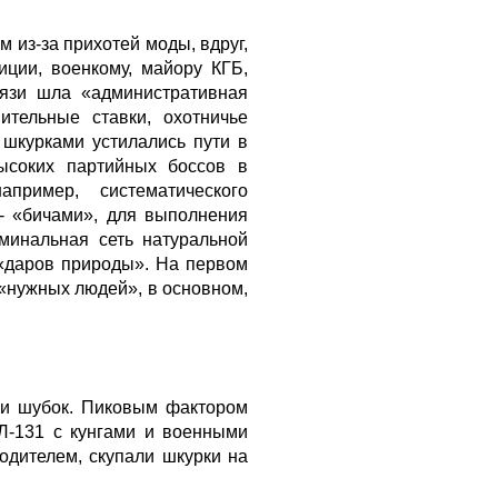
 из-за прихотей моды, вдруг,
иции, военкому, майору КГБ,
вязи шла «административная
нительные ставки, охотничье
шкурками устилались пути в
ысоких партийных боссов в
пример, систематического
- «бичами», для выполнения
минальная сеть натуральной
 «даров природы». На первом
 «нужных людей», в основном,
 и шубок. Пиковым фактором
Л-131 с кунгами и военными
одителем, скупали шкурки на