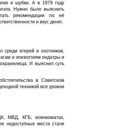
пки и шубки. А в 1979 году
чезла. Нужно было выяснить
отать рекомендации по её
тветственности и вкус денег.
 среди егерей и охотников,
агам и эпизоотиям ондатры и
дохранилища. И выяснил суть
обстоятельства в Советском
деходной техникой все уровни
К, МВД, КГБ, военкоматах,
нее недоступные места стали