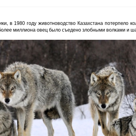
ики, в 1980 году животноводство Казахстана потерпело к
 более миллиона овец было съедено злобными волками и ш