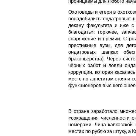
проницаемы для любого нача
Охотоведы и егеря в охотхоз
понадобились ондатровые ша
декану факультета и иже с
благодать»: горючее, запча
снаряжение и премии. Стро
престижные вузы, для дет
ондатровых шапках обесп
браконьерства). Через сис
чёрных работ и ловли онда
коррупции, которая касалас
месте по аппетитам стояли с
функционеров высшего эшел
В стране заработало множе
«сокращения численности о
номерами. Лица кавказской 
местах по рублю за штуку, а 