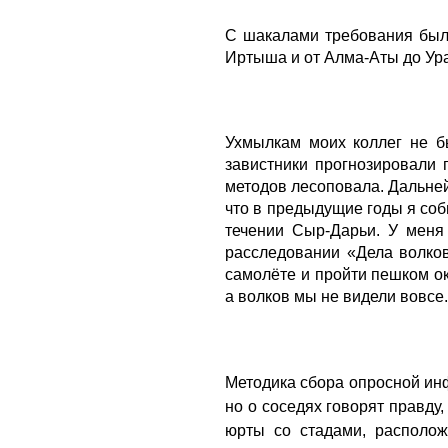
С шакалами требования были
Иртыша и от Алма-Аты до Ура
Ухмылкам моих коллег не б
завистники прогнозировали
методов лесоповала. Дальней
что в предыдущие годы я соб
течении Сыр-Дарьи. У меня
расследовании «Дела волков
самолёте и пройти пешком о
а волков мы не видели вовсе.
Методика сбора опросной инф
но о соседях говорят правду,
юрты со стадами, располо