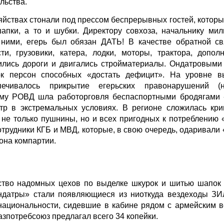
льства.
яйствах стонали под прессом беспрерывных гостей, которым
пки, а то и шубки. Директору совхоза, начальнику мил
 ними, егерь был обязан ДАТЬ! В качестве обратной с
сти, грузовики, катера, лодки, моторы, трактора, допол
ились дороги и двигались стройматериалы. Ондатровыми 
ок персон способных «достать дефицит». На уровне в
ечивалось прикрытие егерьских правонарушений (на
тему РОВД шла работорговля беспаспортными бродягами 
тр в экстремальных условиях. В регионе сложилась кри
ь не только пушнины, но и всех пригодных к потреблению
отрудники КГБ и МВД, которые, в свою очередь, одаривали
она компартии.
ство надомных цехов по выделке шкурок и шитью шапок
ндатры» стали появляющиеся из ниоткуда вездеходы ЗИ
национальности, сидевшие в кабине рядом с армейским в
Казпотребсоюз предлагал всего 34 копейки.