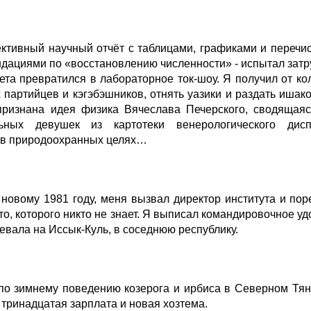
ктивный научный отчёт с таблицами, графиками и переч
ендациями по «восстановлению численности» - испытал зат
вета превратился в лабораторное ток-шоу. Я получил от ко
 партийцев и кэгэбэшников, отнять уазики и раздать ишак
ризнана идея физика Вячеслава Печерского, сводящаяся
льных девушек из картотеки венерологического дисп
 в природоохранных целях…
 новому 1981 году, меня вызвал директор института и по
о, которого никто не знает. Я выписал командировочное уд
евала на Иссык-Куль, в соседнюю республику.
по зимнему поведению козерога и ирбиса в Северном Тя
 тринадцатая зарплата и новая хозтема.