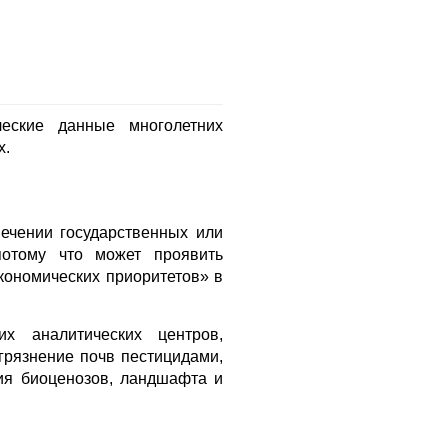
ческие данные многолетних
х.
ечении государственных или
потому что может проявить
кономических приоритетов» в
х аналитических центров,
грязнение почв пестицидами,
ия биоценозов, ландшафта и