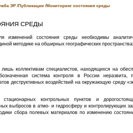
ужба ЭР
/
Публикации
/
Мониторинг состояния среды
ОЯНИЯ СРЕДЫ
оля изменений состояния среды необходимы аналити
диной методике на обширных географических пространства
у лишь коллективам специалистов, находящихся на обесп
означенная система контроля в России неразвита, 
атов деструктивных воздействий на окружающую среду «э
 стационарных контрольных пунктов и дорогостоящи
ых выбросов в атмо- и гидросферу и контролирующих за
одики сбора полевых материалов по изменению состоян