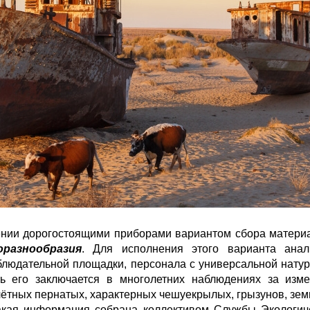
нии дорогостоящими приборами вариантом сбора материа
разнообразия
. Для исполнения этого варианта ана
блюдательной площадки, персонала с универсальной нату
ь его заключается в многолетних наблюдениях за изм
лётных пернатых, характерных чешуекрылых, грызунов, зе
Такая информация собрана коллективом Службы Экологиче