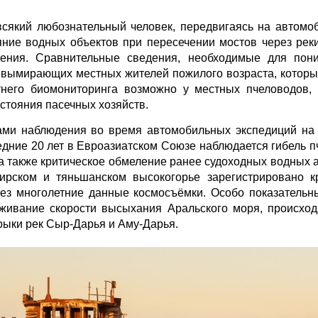
 всякий любознательный человек, передвигаясь на автомо
яние водных объектов при пересечении мостов через реки
нения. Сравнительные сведения, необходимые для пон
у вымирающих местных жителей пожилого возраста, которы
него биомониторинга возможно у местных пчеловодов,
стояния пасечных хозяйств.
ми наблюдения во время автомобильных экспедиций на
ледние 20 лет в Евроазиатском Союзе наблюдается гибель п
а также критическое обмеление ранее судоходных водных а
ирском и тяньшанском высокогорье зарегистрировано кр
рез многолетние данные космосъёмки. Особо показатель
живание скорости высыхания Аральского моря, происход
рыки рек Сыр-Дарья и Аму-Дарья.