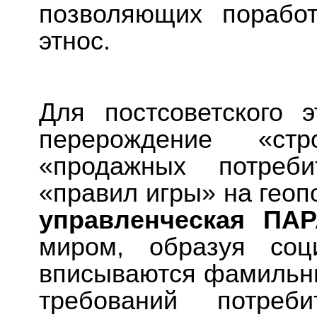
позволяющих порабо
этнос.
Для постсоветского э
перерождение «ст
«продажных потреби
«правил игры» на геоп
управленческая ПА
миром, образуя соц
вписываются фамильны
требований потpеб