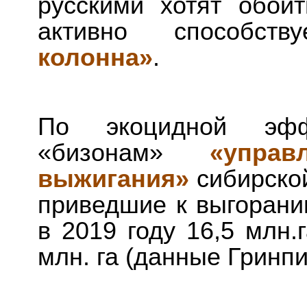
русскими хотят обой
активно способст
колонна»
.
По экоцидной эфф
«бизонам»
«упра
выжигания»
сибирской
приведшие к выгоран
в 2019 году 16,5 млн.
млн. га (данные Гринп