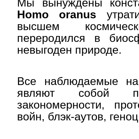
Мы вынуждены конста
Homo oranus
утрати
высшем космичес
перерoдился в биосф
невыгоден природе.
Все наблюдаемые на
являют собой пр
закономерности, про
войн, блэк-аутов, гено