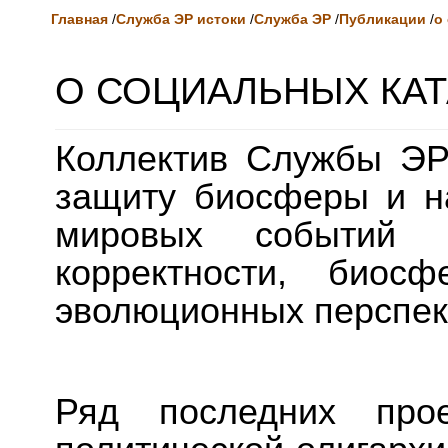
Главная
/
Служба ЭР истоки
/
Служба ЭР
/
Публикации
/
о
О СОЦИАЛЬНЫХ КА
Коллектив Службы ЭР
защиту биосферы и н
мировых событий с
корректности, биос
эволюционных перспек
Ряд последних прое