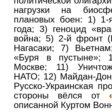
политической олигархи
нагрузки на биосфе
плановых боен: 1) 1-
года; 3) геноцид «вр
война; 5) 2-й фронт
Нагасаки; 7) Вьетнам
«Буря в пустыне»; 
Москве; 11) Уничто
НАТО; 12) Майдан-Доне
Русско-Украинская пр
стороны вёлся от
описанной Куртом Вонн