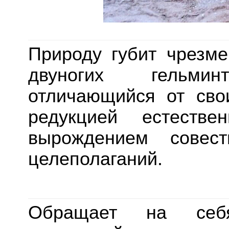
Природу губит чрезм
двуногих гельм
отличающийся от св
редукцией естествен
вырождением совес
целеполаганий.
Обращает на себя