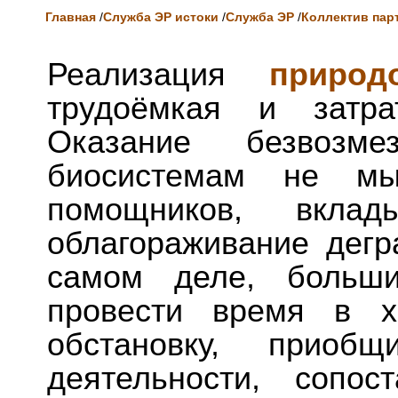
Главная
/
Служба ЭР истоки
/
Служба ЭР
/
Коллектив пар
Реализация
природ
трудоёмкая и затра
Оказание безвозм
биосистемам не мы
помощников, вкл
облагораживание дегр
самом деле, больши
провести время в х
обстановку, приоб
деятельности, сопос