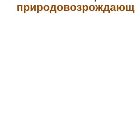
природовозрождающе