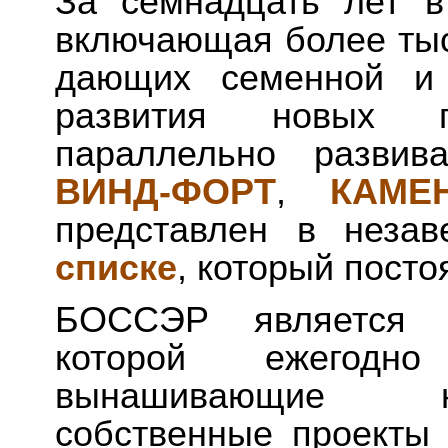
За семнадцать лет в
включающая более тыс
дающих семенной и 
развития новых п
параллельно разви
ВИНД-ФОРТ
,
КАМЕ
представлен в неза
списке
, который посто
БОССЭР является т
которой ежегод
вынашивающие н
собственные проекты 