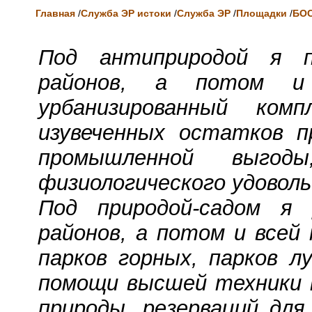
Главная
/
Служба ЭР истоки
/
Служба ЭР
/
Площадки
/
БО
Под антиприродой я п
районов, а потом и
урбанизированный ком
изувеченных остатков п
промышленной выгод
физиологического удовол
Под природой-садом я 
районов, а потом и всей
парков горных, парков л
помощи высшей техники п
природы, резерваций для