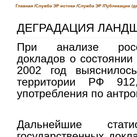
Главная
/
Служба ЭР истоки
/
Служба ЭР
/
Публикации
/
д
ДЕГРАДАЦИЯ ЛАНД
При анализе росси
докладов о состоянии
2002 год выяснилос
территории РФ 91
употребления по антр
Дальнейшие стат
государственных докл