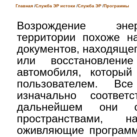
Главная
/
Служба ЭР истоки
/
Служба ЭР
/
Программы
Возрождение энер
территории похоже н
документов, находящег
или восстановлени
автомобиля, которы
пользователем. В
изначально соответ
дальнейшем они ст
пространствами, 
оживляющие программ