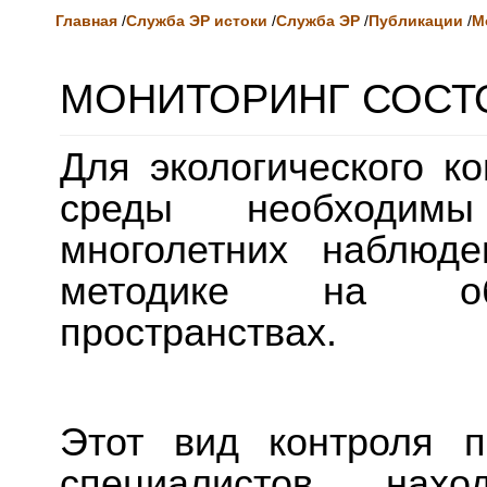
Главная
/
Служба ЭР истоки
/
Служба ЭР
/
Публикации
/
М
МОНИТОРИНГ СОСТ
Для экологического к
среды необходимы
многолетних наблюд
методике на обш
пространствах.
Этот вид контроля 
специалистов, нах