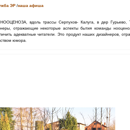
ужба ЭР
/
наша афиша
ООЦЕНОЗА, вдоль трассы Серпухов- Калуга, в дер Гурьево, Т
ры, отражающие некоторые аспекты бытия команды нооцено
личить адекватные читатели. Это продукт наших дизайнеров, отр
вством юмора.