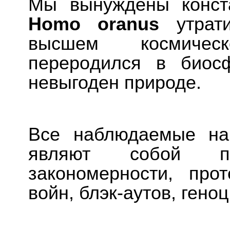
Мы вынуждены конста
Homo oranus
утрати
высшем космичес
перерoдился в биосф
невыгоден природе.
Все наблюдаемые на
являют собой пр
закономерности, про
войн, блэк-аутов, гено