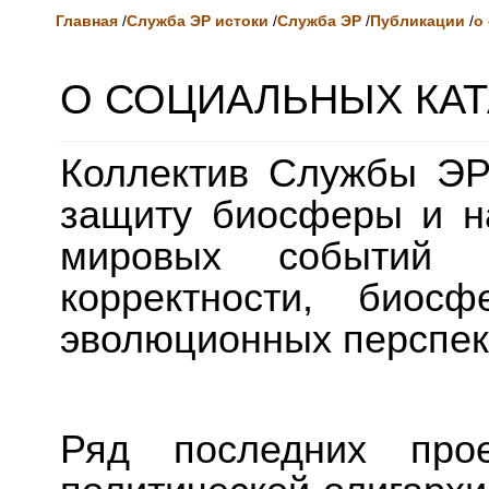
Главная
/
Служба ЭР истоки
/
Служба ЭР
/
Публикации
/
о
О СОЦИАЛЬНЫХ КА
Коллектив Службы ЭР
защиту биосферы и н
мировых событий с
корректности, биос
эволюционных перспек
Ряд последних прое