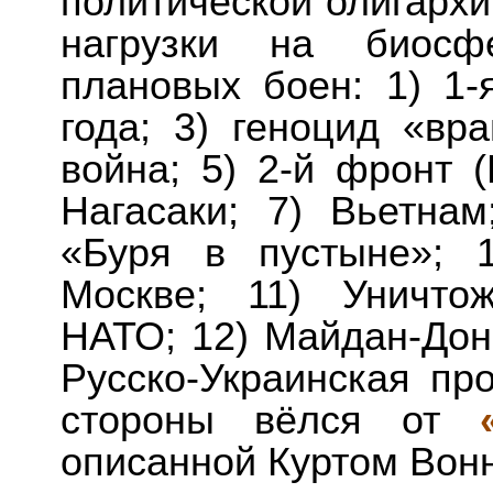
политической олигархи
нагрузки на биосфе
плановых боен: 1) 1-
года; 3) геноцид «вр
война; 5) 2-й фронт
Нагасаки; 7) Вьетнам
«Буря в пустыне»; 
Москве; 11) Уничто
НАТО; 12) Майдан-Доне
Русско-Украинская пр
стороны вёлся от
описанной Куртом Вонн