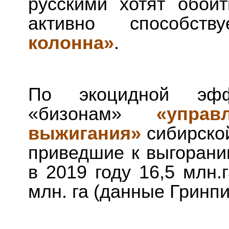
русскими хотят обой
активно способст
колонна»
.
По экоцидной эфф
«бизонам»
«упра
выжигания»
сибирской
приведшие к выгоран
в 2019 году 16,5 млн.
млн. га (данные Гринп