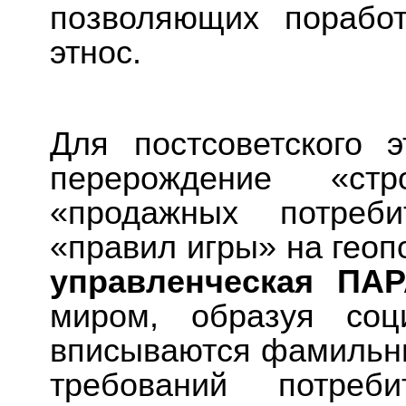
позволяющих порабо
этнос.
Для постсоветского э
перерождение «ст
«продажных потреби
«правил игры» на геоп
управленческая ПА
миром, образуя соц
вписываются фамильны
требований потpеб