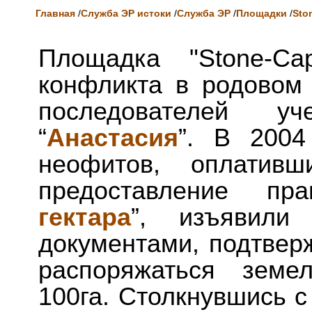
Главная
/
Служба ЭР истоки
/
Служба ЭР
/
Площадки
/
Sto
Площадка "Stone-Ca
конфликта в родовом 
последователей у
“
Анастасия
”. В 2004
неофитов, оплатив
предоставление пр
гектара
”, изъявили
документами, подтвер
распоряжаться земе
100га. Столкнувшись 