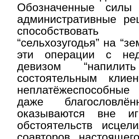
Обозначенные силы 
административные ре
способствовать
“сельхозугодья” на “з
эти операции с нед
девизом “напили
состоятельным клие
неплатёжеспособные
даже благословлё
оказываются вне и
обстоятельств исцел
соавторов настоящег