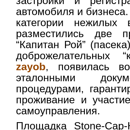
застройки и регистр
автомобиля и бизнеса.
категории нежилых
разместились две п
“Капитан Рой” (пасека
доброжелательных “к
zayob
, появилась в
эталонными док
процедурами, гарант
проживание и участие
самоуправления.
Площадка Stone-Cap-