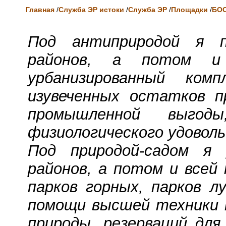
Главная
/
Служба ЭР истоки
/
Служба ЭР
/
Площадки
/
БО
Под антиприродой я п
районов, а потом и
урбанизированный ком
изувеченных остатков п
промышленной выгод
физиологического удовол
Под природой-садом я 
районов, а потом и всей
парков горных, парков л
помощи высшей техники п
природы, резерваций для