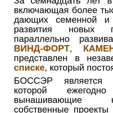
За семнадцать лет в
включающая более тыс
дающих семенной и 
развития новых п
параллельно разви
ВИНД-ФОРТ
,
КАМЕ
представлен в неза
списке
, который посто
БОССЭР является т
которой ежегод
вынашивающие н
собственные проекты 