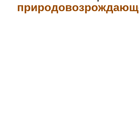
природовозрождающе