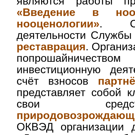
являются работы пр
«Введение в нооц
нооценологии»
. Со
деятельности Службы
реставрация
. Органи
попрошайничест
инвестиционную деят
счёт взносов
партн
представляет собой к
свои средс
природовозрождающ
ОКВЭД организации д