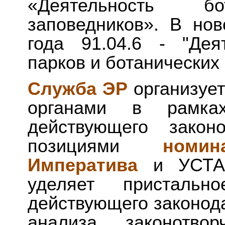
«Деятельность 
заповедников». В но
года 91.04.6 - "Дея
парков и ботанических 
Служба ЭР
организуе
органами в рамках
действующего законо
позициями
номин
Императива
и УСТАВ
уделяет пристальн
действующего законода
анализа законотвор