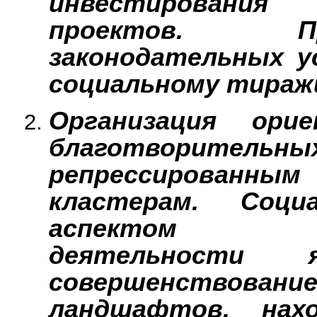
инвестирования
проектов. П
законодательных у
социальному тираж
Организация ори
благотворительн
репрессированны
кластерам. Соци
аспектом при
деятельности я
совершенствова
ландшафтов, нах