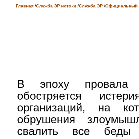
Главная
/
Служба ЭР истоки
/
Служба ЭР
/
Официальный 
В эпоху провала р
обостряется истери
организаций, на ко
обрушения злоумыш
свалить все беды 