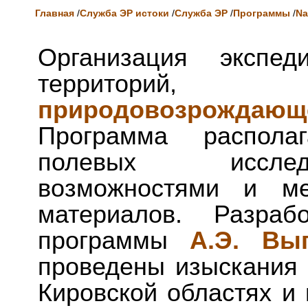
Главная
/
Служба ЭР истоки
/
Служба ЭР
/
Программы
/
Na
Организация экспе
территорий
природовозрожд
Программа распола
полевых исслед
возможностями и ме
материалов. Разраб
программы
А.Э. Вы
проведены изыскания 
Кировской областях и