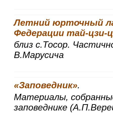
Летний юрточный ла
Федерации тай-цзи-
близ с.Тосор. Частич
В.Марусича
«Заповедник»
.
Материалы, собранн
заповеднике (А.П.Вер