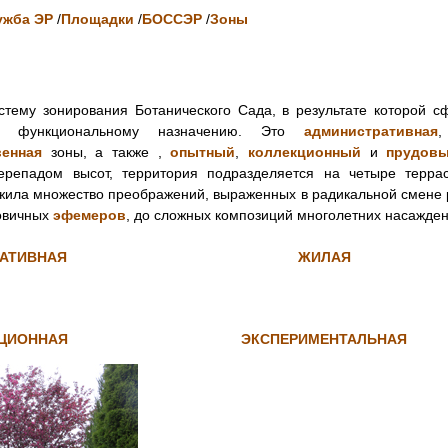
ужба ЭР
/
Площадки
/
БОССЭР
/
Зоны
стему зонирования Ботанического Сада, в результате которой 
по функциональному назначению. Это
административная
венная
зоны, а также ,
опытный
,
коллекционный
и
прудовы
репадом высот, территория подразделяется на четыре террас
жила множество преображений, выраженных в радикальной смене 
ковичных
эфемеров
, до сложных композиций многолетних насажден
АТИВНАЯ
ЖИЛАЯ
ЦИОННАЯ
ЭКСПЕРИМЕНТАЛЬНАЯ