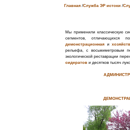
Главная
/
Служба ЭР истоки
/
Сл
Мы применили классическую си
сегментов, отличающихся 
демонстрационная
и
хозяйст
рельефа, с восьмиметровым пе
экологической реставрации пере
сидератов
и десятков тысяч лу
АДМИНИСТР
ДЕМОНСТРА