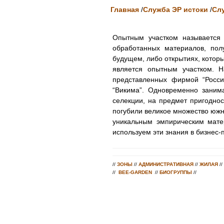
Главная
/
Служба ЭР истоки
/
Сл
Опытным участком называется 
обработанных материалов, пол
будущем, либо открытиях, котор
является опытным участком. 
представленных фирмой “Росс
“Викима”. Одновременно заним
селекции, на предмет пригоднос
погубили великое множество южн
уникальным эмпирическим мате
используем эти знания в бизнес-
//
ЗОНЫ
//
АДМИНИСТРАТИВНАЯ
//
ЖИЛАЯ
//
//
BEE-GARDEN
//
БИОГРУППЫ
//