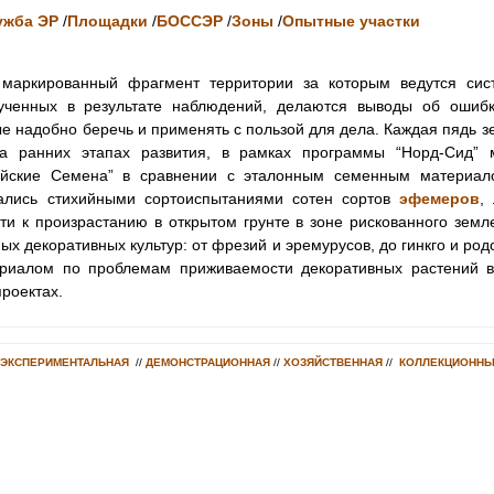
ужба ЭР
/
Площадки
/
БОССЭР
/
Зоны
/
Опытные участки
маркированный фрагмент территории за которым ведутся сис
ученных в результате наблюдений, делаются выводы об ошибка
ые надобно беречь и применять с пользой для дела. Каждая пядь 
На ранних этапах развития, в рамках программы “Норд-Сид” 
ийские Семена” в сравнении с эталонным семенным материал
ались стихийными сортоиспытаниями сотен сортов
эфемеров
,
ти к произрастанию в открытом грунте в зоне рискованного зем
ых декоративных культур: от фрезий и эремурусов, до гинкго и ро
риалом по проблемам приживаемости декоративных растений 
проектах.
ЭКСПЕРИМЕНТАЛЬНАЯ
//
ДЕМОНСТРАЦИОННАЯ
//
ХОЗЯЙСТВЕННАЯ
//
КОЛЛЕКЦИОННЫ