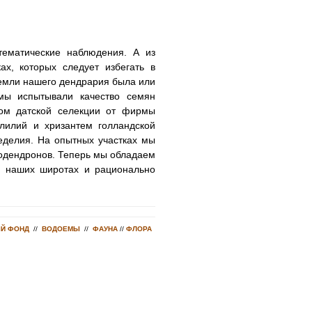
тематические наблюдения. А из
х, которых следует избегать в
земли нашего дендрария была или
мы испытывали качество семян
ом датской селекции от фирмы
 лилий и хризантем голландской
леделия. На опытных участках мы
додендронов. Теперь мы обладаем
в наших широтах и рационально
Й ФОНД
//
ВОДОЕМЫ
//
ФАУНА
//
ФЛОРА