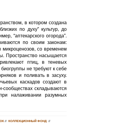
ранством, в котором создана
лизких по духу” культур, до
мер, “аптекарского огорода”.
виваются по своим законам:
п микроценозов, со временем
ды. Пространство насыщается
ривлекают птиц, в теневых
 биогруппы не требуют к себе
рняков и поливать в засуху.
учьевых каскадов создают в
ни-сообществах складываются
 при налаживании разумных
ОК
//
КОЛЛЕКЦИОННЫЙ ФОНД
//