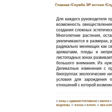
Главная
/
Служба ЭР истоки
/
Сл
Для каждого руководителя п
возможность овеществления 
создания сложных эстетическ
Многолетние растения, ост
увеличиваются в размерах, 
радикально меняющих как св
ароматами, плоды и непри
листопадных зонах развивает
большого внимания. Их нужн
Деликатные изменения с пр
биогруппах экологические н
условия для зарождения п
отношений с которой возмож
//
ЗОНЫ
//
АДМИНИСТРАТИВНАЯ
//
ЖИЛАЯ
//
ВОДОЕМЫ
//
ФАУНА
//
ФЛОРА
//
BEE-GAR