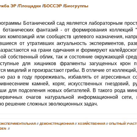
ужба ЭР
/
Площадки
/
БОССЭР
/
Биогруппы
рограммы Ботанический сад является лабораторным прост
ботанических фантазий - от формирования коллекций “б
их композиций или сообществ целевого назначения, напри
авшиеся от утративших актуальность экспериментов, раз
разрастаются на грани одичания и формируют калейдоско
ой собственный облик, так и состояние окружающей сре
ступные для хищников фрагменты загущенных крон п
ся мицелий и произрастают грибы. В отличие от коллекций,
о раз в году прореживать, избавлять от агрессивных со
ивнесением камней, коряг, искусственных гнездовий, р
иши для подселения новых обитателей. В такого рода ми
ервичных очагов натуральной информационной сети,
но решение сложных эволюционных задач.
ЭКСПЕРИМЕНТАЛЬНАЯ
//
ДЕМОНСТРАЦИОННАЯ
//
ХОЗЯЙСТВЕННАЯ
//
ОПЫТНЫЙ УЧАСТ
DEN
//