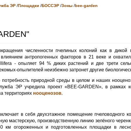
ужба ЭР
/
Площадки
/
БОССЭР
/
Зоны
/
bee-garden
ARDEN"
окращения численности пчелиных колоний как в дикой 
влиянием антропогенных факторов в 21 веке и охватила
lifera - опыляет 94 % диких растений и две трети сель
екомых-опылителей неизбежно затронет другие биологичес
 потребность природной среды в целом и наших нооцено
лужба ЭР учредила проект «BEE-GARDEN», в рамках к
на территориях
нооценозов
.
включает в себя двухэтажное помещение пчеловодного к
рную мастерскую, производственную линию зелёного чере
0 км огороженных и подготовленных площадки в лесн