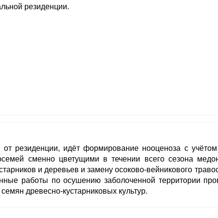
альной резиденции.
м от резиденции, идёт формирование нооценоза с учётом
осемей сменно цветущими в течении всего сезона медо
устарников и деревьев и замену осоково-вейникового трав
онные работы по осушению заболоченной территории пров
 семян древесно-кустарниковых культур.