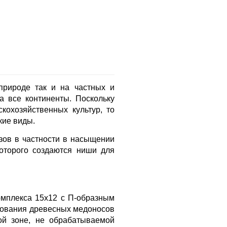
природе так и на частных и
 все континенты. Поскольку
скохозяйственных культур, то
кие виды.
зов в частности в насыщении
оторого создаются ниши для
омплекса 15х12 с П-образным
нкования древесных медоносов
ой зоне, не обрабатываемой