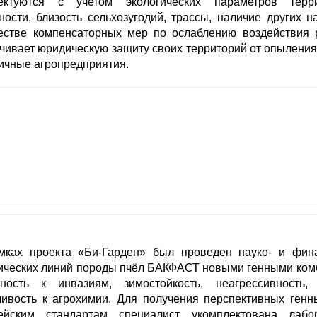
лектуются с учетом экологических параметров терр
ости, близость сельхозугодий, трассы, наличие других 
ачестве компенсаторных мер по ослаблению воздействия 
чивает юридическую защиту своих территорий от опыления
ичные агропредприятия.
ках проекта «Би-Гарден» был проведен науко- и фин
ических линий породы пчёл БАКФАСТ новыми генными ком
тность к инвазиям, зимостойкость, неагрессивность,
чивость к агрохимии. Для получения перспективных ген
йским стандартам специалист, укомплектована лабо