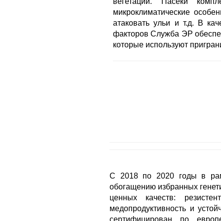
вегетации. Пасеки комп
микроклиматические особенн
атаковать ульи и т.д. В к
факторов Служба ЭР обеспе
которые используют пригран
С 2018 по 2020 годы в рам
обогащению избранных генет
ценных качеств: резистен
медопродуктивность и устой
сертифицирован по европе