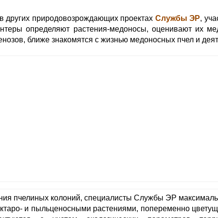
и в других природовозрождающих проектах
Службы ЭР
, уч
нтеры определяют растения-медоносы, оценивают их ме
нозов, ближе знакомятся с жизнью медоносных пчел и дея
ания пчелиных колоний, специалисты Службы ЭР максимал
ктаро- и пыльценосными растениями, попеременно цветущ